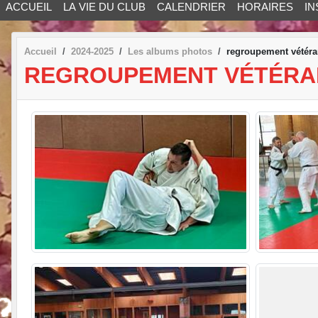
ACCUEIL
LA VIE DU CLUB
CALENDRIER
HORAIRES
IN
Accueil
2024-2025
Les albums photos
regroupement vétér
REGROUPEMENT VÉTÉRA