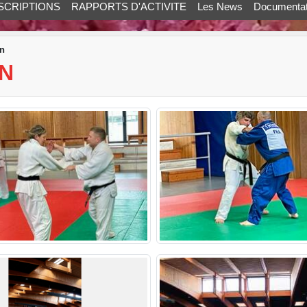
SCRIPTIONS
RAPPORTS D'ACTIVITE
Les News
Documentat
an
N