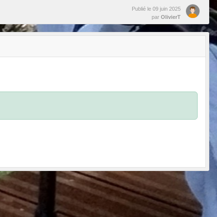
Publié le
09 juin 2025
par
OlivierT