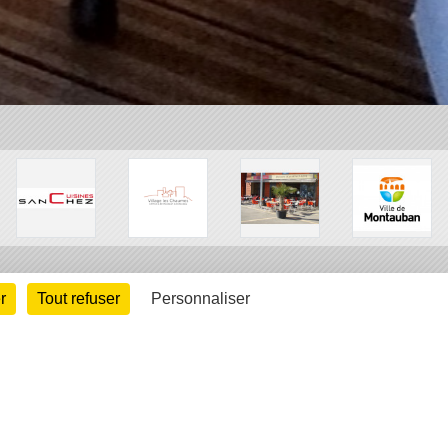
r
Tout refuser
Personnaliser
arte cookies
Gestion des cookies
s légales
Signaler un contenu inapproprié