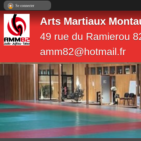
Panneau de gestion des cookies
Se connecter
Arts Martiaux Monta
49 rue du Ramierou 8
amm82@hotmail.fr