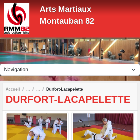
Panneau de gestion des cookies
Arts Martiaux
Montauban 82
Accueil
Durfort-Lacapelette
DURFORT-LACAPELETTE