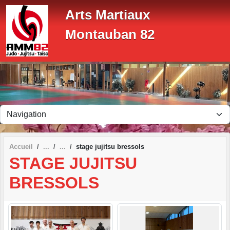
Panneau de gestion des cookies
Arts Martiaux
Montauban 82
Accueil
stage jujitsu bressols
STAGE JUJITSU
BRESSOLS