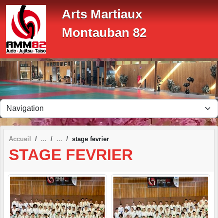
Panneau de gestion des cookies
Arts Martiaux
Montauban 82
Accueil
stage fevrier
STAGE FEVRIER