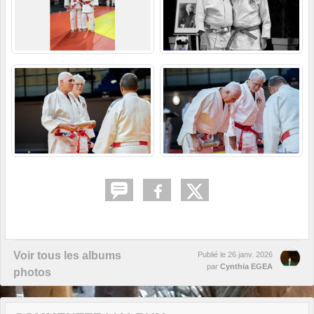
Voir tous les albums
Publié le
26 janv. 2026
par
Cynthia EGEA
photos