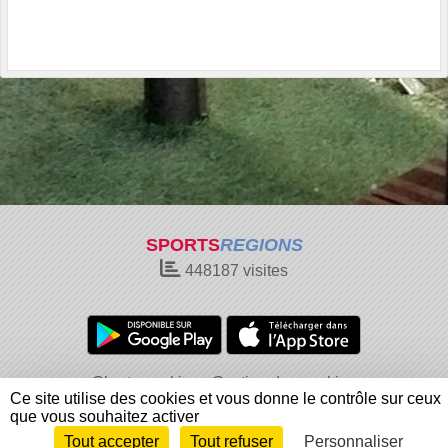
SPORTS
REGIONS
448187
visites
Charte cookies
Gestion des cookies
Ce site utilise des cookies et vous donne le contrôle sur ceux
Informations légales
Signaler un contenu inapproprié
que vous souhaitez activer
Tout accepter
Tout refuser
Personnaliser
Envie de participer ?
Connexion