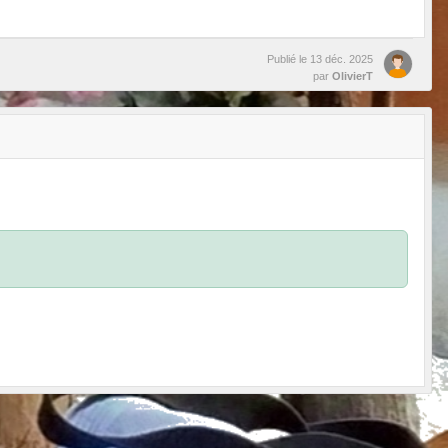
Publié le
13 déc. 2025
par
OlivierT