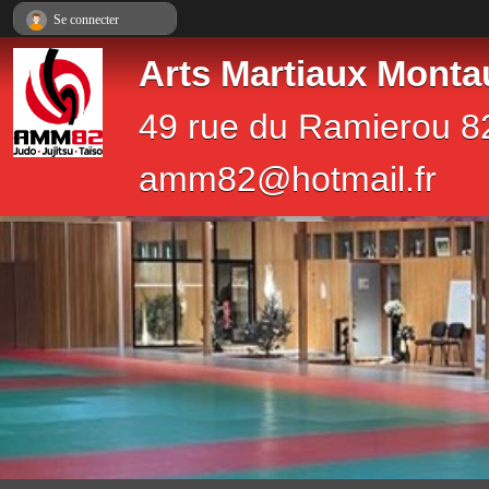
Panneau de gestion des cookies
Se connecter
Arts Martiaux Monta
49 rue du Ramierou 8
amm82@hotmail.fr