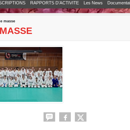
SCRIPTIONS
RAPPORTS D'ACTIVITE
Les News
Documentat
de masse
 MASSE