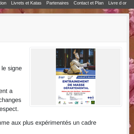
ion
Livrets et Katas
Partenaires
Contact et Plan
Livre d or
 le signe
ent a
 échanges
espect.
comme aux plus expérimentés un cadre