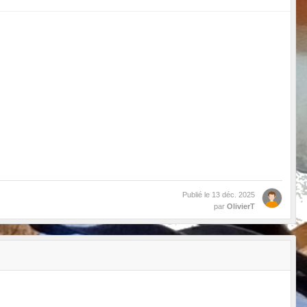
Publié le
13 déc. 2025
par
OlivierT