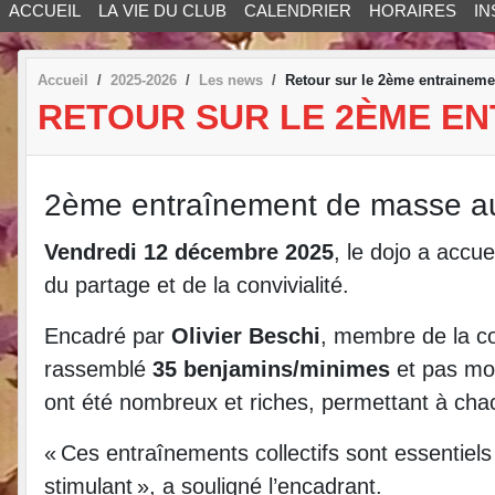
ACCUEIL
LA VIE DU CLUB
CALENDRIER
HORAIRES
IN
Accueil
2025-2026
Les news
Retour sur le 2ème entrainem
RETOUR SUR LE 2ÈME E
2ème entraînement de masse au d
Vendredi 12 décembre 2025
, le dojo a accue
du partage et de la convivialité.
Encadré par
Olivier Beschi
, membre de la c
rassemblé
35 benjamins/minimes
et pas mo
ont été nombreux et riches, permettant à chac
« Ces entraînements collectifs sont essentiel
stimulant », a souligné l’encadrant.