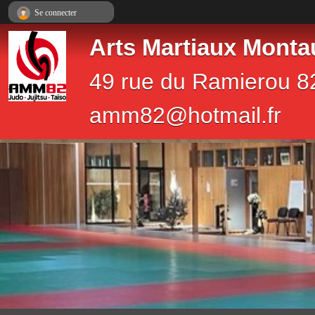
Panneau de gestion des cookies
Se connecter
Arts Martiaux Monta
49 rue du Ramierou 8
amm82@hotmail.fr