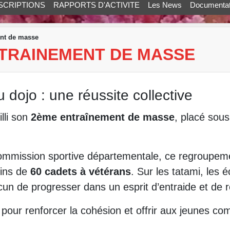
SCRIPTIONS
RAPPORTS D'ACTIVITE
Les News
Documentat
ent de masse
NTRAINEMENT DE MASSE
ojo : une réussite collective
illi son
2ème entraînement de masse
, placé sous
ommission sportive départementale, ce regroupem
ins de
60 cadets à vétérans
. Sur les tatami, les
un de progresser dans un esprit d’entraide et de r
s pour renforcer la cohésion et offrir aux jeunes 