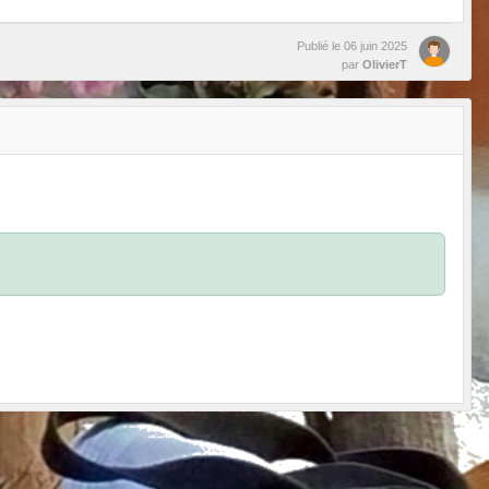
Publié le
06 juin 2025
par
OlivierT