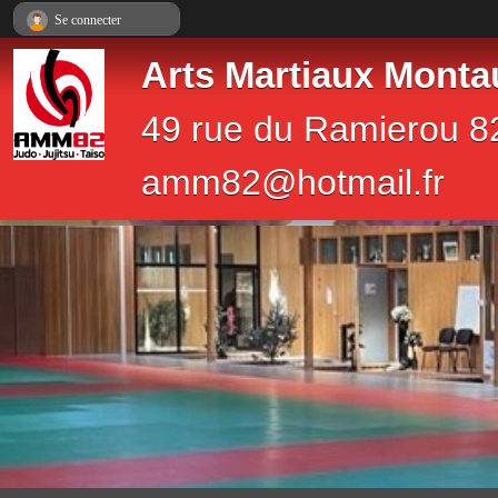
Panneau de gestion des cookies
Se connecter
Arts Martiaux Monta
49 rue du Ramierou 8
amm82@hotmail.fr