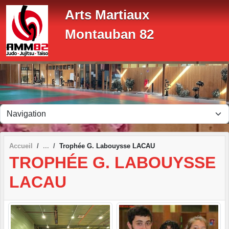
Panneau de gestion des cookies
Arts Martiaux
Montauban 82
Accueil
Trophée G. Labouysse LACAU
TROPHÉE G. LABOUYSSE
LACAU