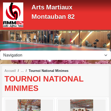
Panneau de gestion des cookies
Arts Martiaux
Montauban 82
Accueil
Tournoi National Minimes
TOURNOI NATIONAL
MINIMES