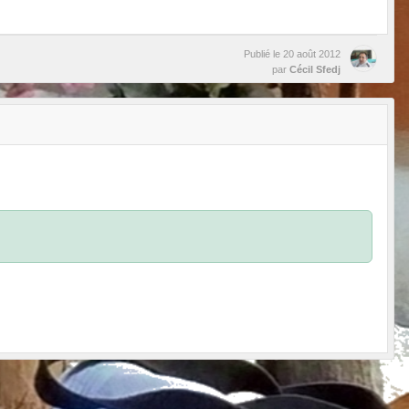
Publié le
20 août 2012
par
Cécil Sfedj