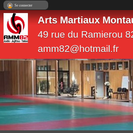
Panneau de gestion des cookies
Se connecter
Arts Martiaux Monta
49 rue du Ramierou 8
amm82@hotmail.fr