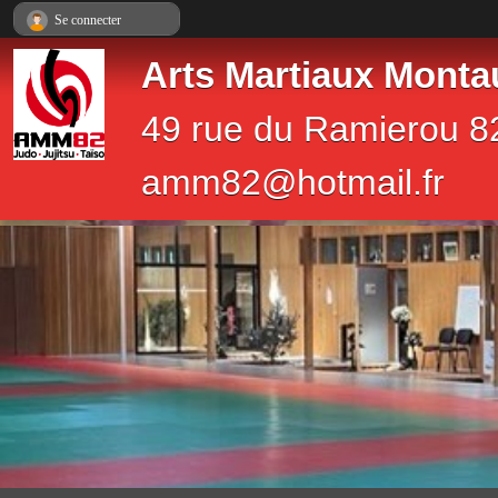
Panneau de gestion des cookies
Se connecter
Arts Martiaux Monta
49 rue du Ramierou 8
amm82@hotmail.fr