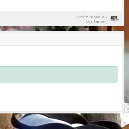
Publié le
20 août 2012
par
Cécil Sfedj