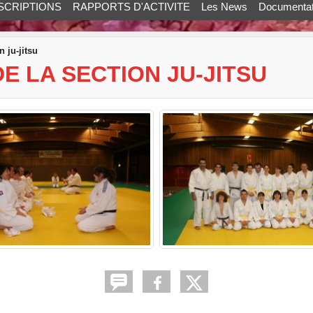
SCRIPTIONS
RAPPORTS D'ACTIVITE
Les News
Documentat
 ju-jitsu
E LA SECTION JU-JITSU