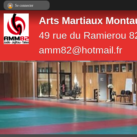
Panneau de gestion des cookies
Se connecter
Arts Martiaux Monta
49 rue du Ramierou 8
amm82@hotmail.fr