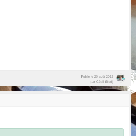
Publié le
20 août 2012
par
Cécil Sfedj