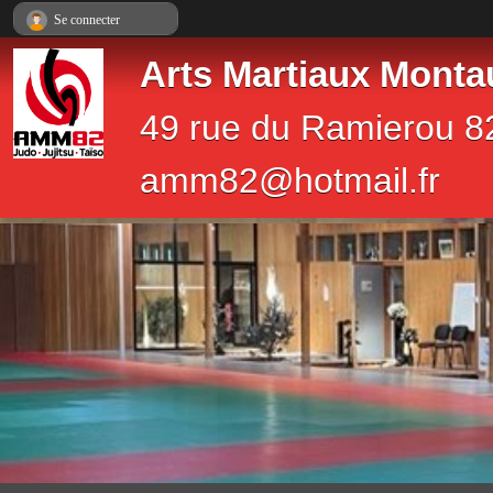
Panneau de gestion des cookies
Se connecter
Arts Martiaux Monta
49 rue du Ramierou 8
amm82@hotmail.fr