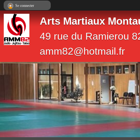
Panneau de gestion des cookies
Se connecter
Arts Martiaux Monta
49 rue du Ramierou 8
amm82@hotmail.fr