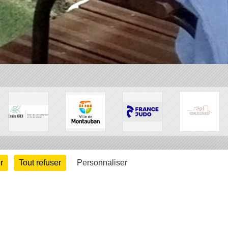
r
Tout refuser
Personnaliser
arte cookies
Gestion des cookies
s légales
Signaler un contenu inapproprié