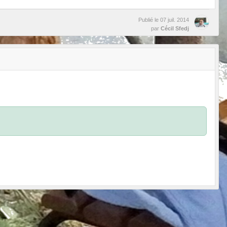
Publié le
07 juil. 2014
par
Cécil Sfedj