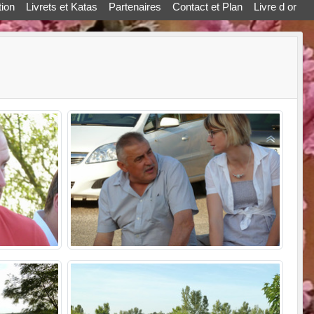
ion
Livrets et Katas
Partenaires
Contact et Plan
Livre d or