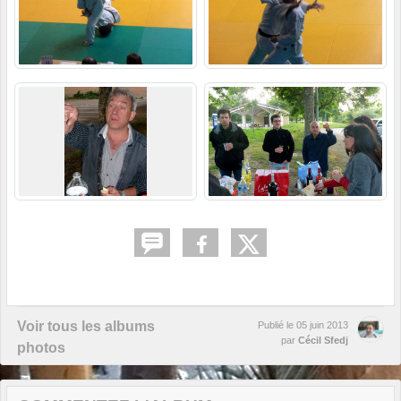
Voir tous les albums
Publié le
05 juin 2013
par
Cécil Sfedj
photos