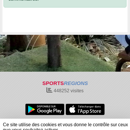
SPORTS
REGIONS
448252
visites
Charte cookies
Gestion des cookies
Ce site utilise des cookies et vous donne le contrôle sur ceux
Informations légales
Signaler un contenu inapproprié
que vous souhaitez activer