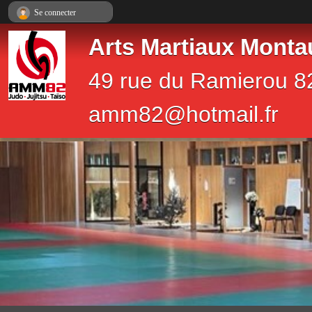
Panneau de gestion des cookies
Se connecter
Arts Martiaux Monta
49 rue du Ramierou 8
amm82@hotmail.fr