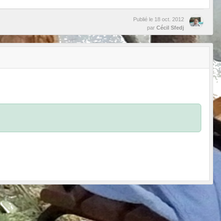
Publié le
18 oct. 2012
par
Cécil Sfedj