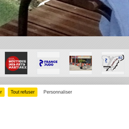
r
Tout refuser
Personnaliser
arte cookies
Gestion des cookies
s légales
Signaler un contenu inapproprié