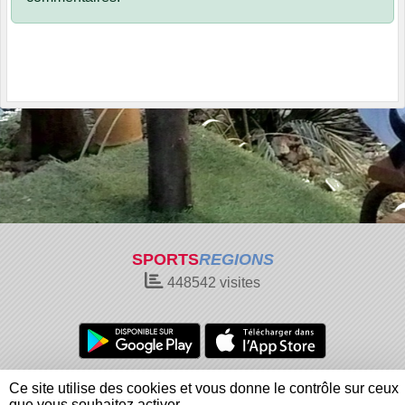
SPORTS
REGIONS
448542
visites
Charte cookies
Gestion des cookies
Ce site utilise des cookies et vous donne le contrôle sur ceux
Informations légales
Signaler un contenu inapproprié
que vous souhaitez activer