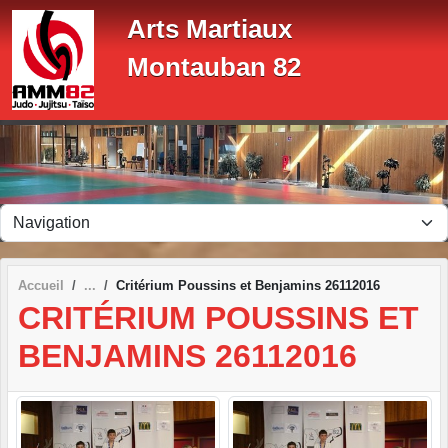
Panneau de gestion des cookies
Arts Martiaux
Montauban 82
Accueil
Critérium Poussins et Benjamins 26112016
CRITÉRIUM POUSSINS ET
BENJAMINS 26112016