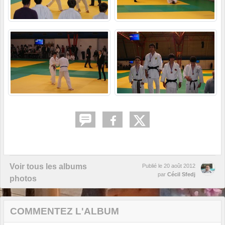
Voir tous les albums
Publié le
20 août 2012
par
Cécil Sfedj
photos
COMMENTEZ L'ALBUM