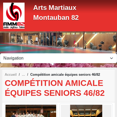
Panneau de gestion des cookies
Arts Martiaux
Montauban 82
Accueil
Compétition amicale équipes seniors 46/82
COMPÉTITION AMICALE
ÉQUIPES SENIORS 46/82