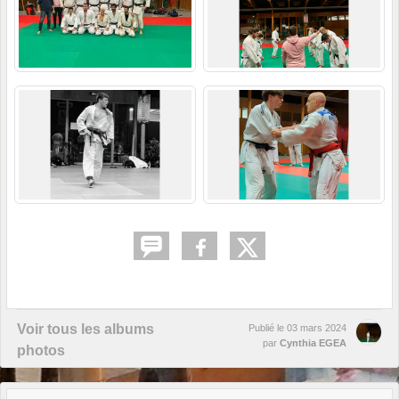
Voir tous les albums
Publié le
03 mars 2024
par
Cynthia EGEA
photos