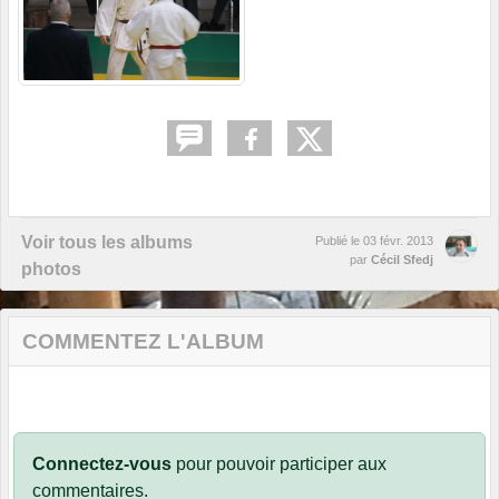
Voir tous les albums
Publié le
03 févr. 2013
par
Cécil Sfedj
photos
COMMENTEZ L'ALBUM
Connectez-vous
pour pouvoir participer aux
commentaires.