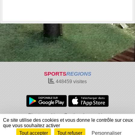
SPORTS
REGIONS
448459
visites
Charte cookies
Gestion des cookies
Ce site utilise des cookies et vous donne le contrôle sur ceux
Informations légales
Signaler un contenu inapproprié
que vous souhaitez activer
Tout accepter
Tout refuser
Personnaliser
Envie de participer ?
Connexion