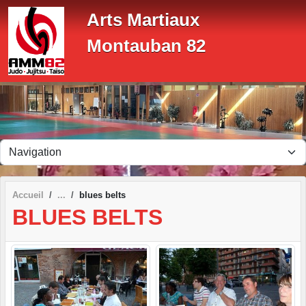
Panneau de gestion des cookies
Arts Martiaux
Montauban 82
Accueil
blues belts
BLUES BELTS