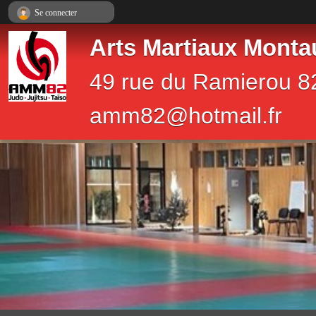
Panneau de gestion des cookies
Se connecter
Arts Martiaux Monta
49 rue du Ramierou 8
amm82@hotmail.fr