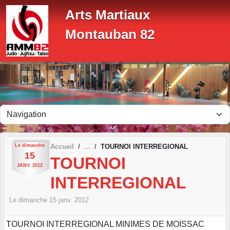
Panneau de gestion des cookies
Arts Martiaux
Montauban 82
Le
dimanche
Accueil
TOURNOI INTERREGIONAL
15
TOURNOI
JANV.
2012
INTERREGIONAL
Le
dimanche
15
janv.
2012
TOURNOI INTERREGIONAL MINIMES DE MOISSAC