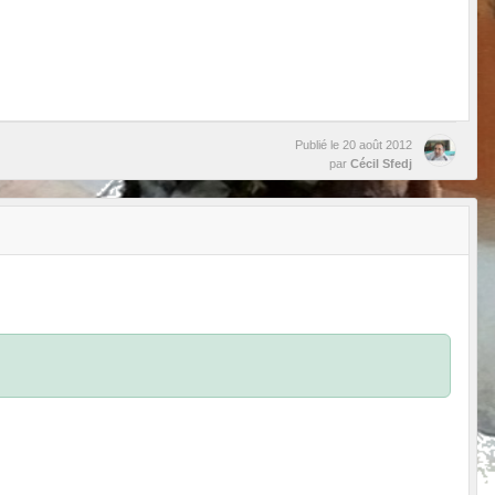
Publié le
20 août 2012
par
Cécil Sfedj