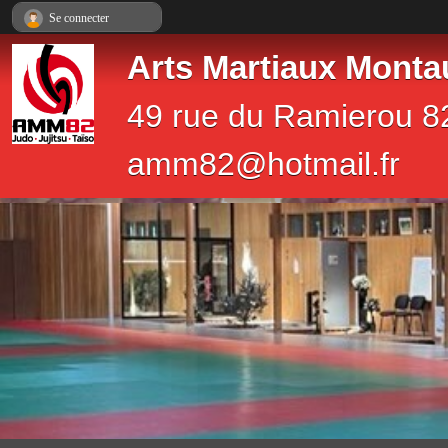
Panneau de gestion des cookies
Se connecter
Arts Martiaux Monta
49 rue du Ramierou 8
amm82@hotmail.fr