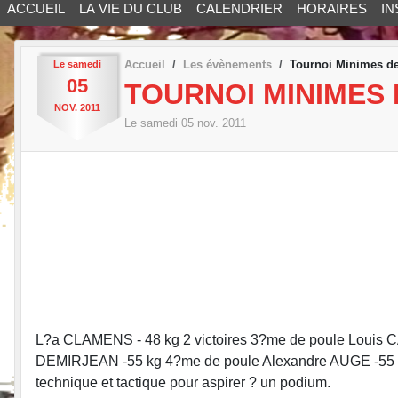
ACCUEIL
LA VIE DU CLUB
CALENDRIER
HORAIRES
IN
Accueil
Les évènements
Tournoi Minimes 
Le
samedi
05
TOURNOI MINIMES
NOV.
2011
Le
samedi
05
nov.
2011
L?a CLAMENS - 48 kg 2 victoires 3?me de poule Louis CAR
DEMIRJEAN -55 kg 4?me de poule Alexandre AUGE -55 kg 1
technique et tactique pour aspirer ? un podium.