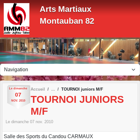
Panneau de gestion des cookies
Arts Martiaux
Montauban 82
Le
dimanche
Accueil
TOURNOI juniors M/F
07
TOURNOI JUNIORS
NOV.
2010
M/F
Le
dimanche
07
nov.
2010
Salle des Sports du Candou CARMAUX