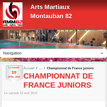
Panneau de gestion des cookies
Arts Martiaux
Montauban 82
Le
samedi
Accueil
Championnat de France juniors
10
CHAMPIONNAT DE
AVRIL
2010
FRANCE JUNIORS
Le
samedi
10
avril
2010