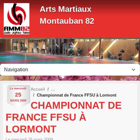
Panneau de gestion des cookies
Arts Martiaux
Montauban 82
Le
mercredi
Accueil
25
Championnat de France FFSU à Lormont
MARS
2009
CHAMPIONNAT DE
FRANCE FFSU À
LORMONT
Le
mercredi
25
mars
2009