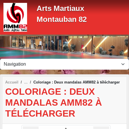
Panneau de gestion des cookies
Arts Martiaux
Montauban 82
Accueil
Coloriage : Deux mandalas AMM82 à télécharger
COLORIAGE : DEUX
MANDALAS AMM82 À
TÉLÉCHARGER