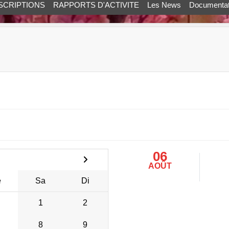
SCRIPTIONS
RAPPORTS D'ACTIVITE
Les News
Documentat
06
AOÛT
e
Sa
Di
1
2
8
9