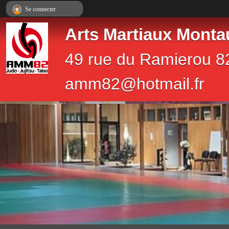
Panneau de gestion des cookies
Se connecter
Arts Martiaux Monta
49 rue du Ramierou 8
amm82@hotmail.fr